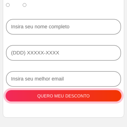
Sim
Não
Nome
WhatsApp
Email
QUERO MEU DESCONTO
IMPORTANTE:
Você só poderá ser matriculado se tiver Graduação e
Colação de Grau!