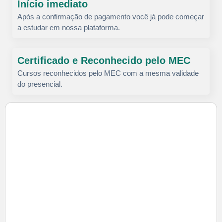
Início imediato
Após a confirmação de pagamento você já pode começar
a estudar em nossa plataforma.
Certificado e Reconhecido pelo MEC
Cursos reconhecidos pelo MEC com a mesma validade
do presencial.
Preencha o formulário abaixo para garantir
desconto exclusivo:
Inscreva-se para falar com um de nossos consultores no WhatsApp
Conclusão a partir de 3 meses
Certificado Reconhecido pelo MEC
Cursos com Nota 4/5 no MEC
100% Online
TCC Opcional
Possui formação no Ensino Superior?