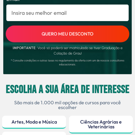
QUERO MEU DESCONTO
IMPORTANTE:
Você só poderá ser matriculado se tiver Graduação e
Colação de Grau!
* Consulte condições e outras taxas no regulamento da oferta com um de nossos consultores
educacionais.
Escolha a sua área de interesse
São mais de 1.000 mil opções de cursos para você
escolher
Artes, Moda e Música
Ciências Agrárias e
Veterinárias